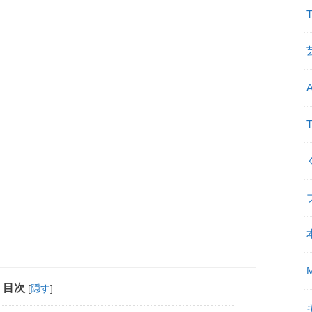
目次
[
隠す
]