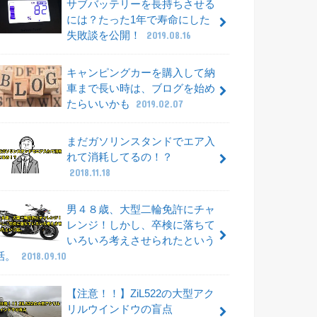
サブバッテリーを長持ちさせる
には？たった1年で寿命にした
失敗談を公開！
2019.08.16
キャンピングカーを購入して納
車まで長い時は、ブログを始め
たらいいかも
2019.02.07
まだガソリンスタンドでエア入
れて消耗してるの！？
2018.11.18
男４８歳、大型二輪免許にチャ
レンジ！しかし、卒検に落ちて
いろいろ考えさせられたという
話。
2018.09.10
【注意！！】ZiL522の大型アク
リルウインドウの盲点