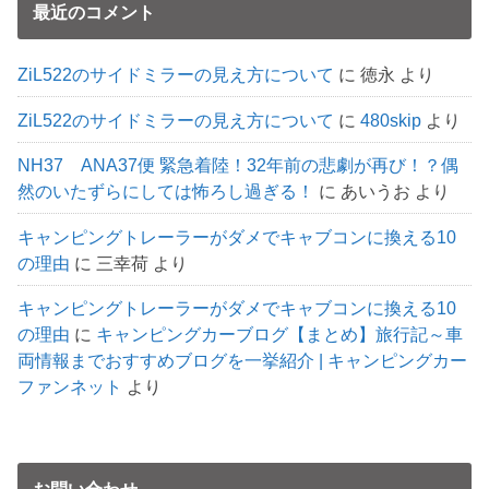
最近のコメント
ZiL522のサイドミラーの見え方について
に
徳永
より
ZiL522のサイドミラーの見え方について
に
480skip
より
NH37 ANA37便 緊急着陸！32年前の悲劇が再び！？偶
然のいたずらにしては怖ろし過ぎる！
に
あいうお
より
キャンピングトレーラーがダメでキャブコンに換える10
の理由
に
三幸荷
より
キャンピングトレーラーがダメでキャブコンに換える10
の理由
に
キャンピングカーブログ【まとめ】旅行記～車
両情報までおすすめブログを一挙紹介 | キャンピングカー
ファンネット
より