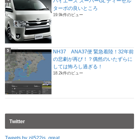
ハイエース スーパーGL ディーゼル
ターボの良いところ
19.9k件のビュー
NH37 ANA37便 緊急着陸！32年前
の悲劇が再び！？偶然のいたずらに
しては怖ろし過ぎる！
18.2k件のビュー
Twitter
Tweets by zil522is_great