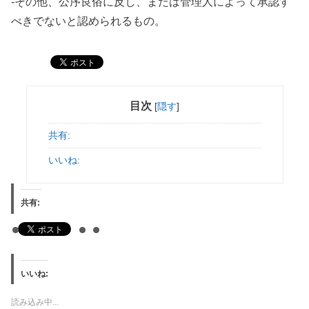
-その他、公序良俗に反し、または管理人によって承認す
べきでないと認められるもの。
目次
[
隠す
]
共有:
いいね:
共有:
いいね:
読み込み中...