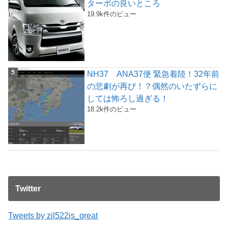
ターボの良いところ
19.9k件のビュー
NH37 ANA37便 緊急着陸！32年前
の悲劇が再び！？偶然のいたずらに
しては怖ろし過ぎる！
18.2k件のビュー
Twitter
Tweets by zil522is_great