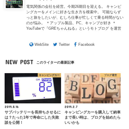
電気関係の会社を経営。今期26期目を迎える。 キャンピ
ングカーをメインに好きな生き方を模索中。 可能ならず
っと旅をしたいが、むしろ仕事が忙しくて乗る時間がない
のが悩み。 ＊アップル製品、PC、キャンプが好き ＊
YouTubeで『GREちゃんねる』というモトブログ を運営
WebSite
Twitter
Facebook
NEW POST
このライターの最新記事
キャンピングカー
ブログ運営
2019.8.16
2019.2.7
サブバッテリーを長持ちさせるに
キャンピングカーを購入して納車
は？たった1年で寿命にした失敗
まで長い時は、ブログを始めたら
談を公開！
いいかも