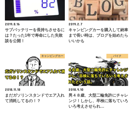
2019.8.16
2019.2.7
サブバッテリーを長持ちさせるに
キャンピングカーを購入して納車
は？たった1年で寿命にした失敗
まで長い時は、ブログを始めたら
談を公開！
いいかも
キャンピングカー
バイク
2018.11.18
2018.9.10
まだガソリンスタンドでエア入れ
男４８歳、大型二輪免許にチャレ
て消耗してるの！？
ンジ！しかし、卒検に落ちていろ
いろ考えさせられ…