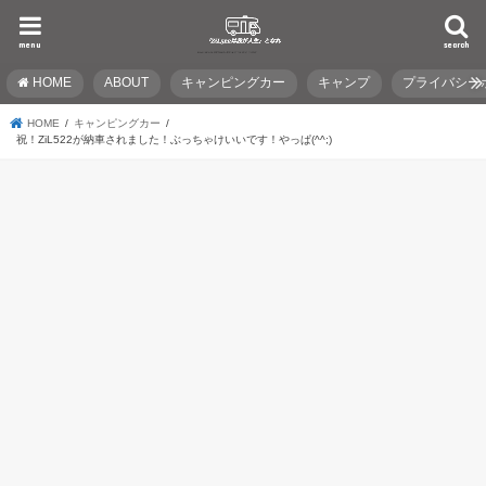
menu
search
HOME
ABOUT
キャンピングカー
キャンプ
プライバシー
HOME
キャンピングカー
祝！ZiL522が納車されました！ぶっちゃけいいです！やっぱ(^^;)