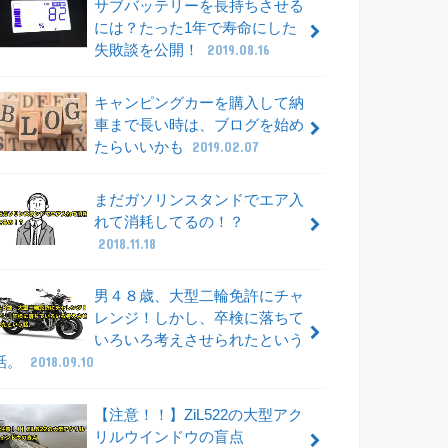
サブバッテリーを長持ちさせる
には？たった1年で寿命にした
失敗談を公開！
2019.08.16
キャンピングカーを購入して納
車まで長い時は、ブログを始め
たらいいかも
2019.02.07
まだガソリンスタンドでエア入
れて消耗してるの！？
2018.11.18
男４８歳、大型二輪免許にチャ
レンジ！しかし、卒検に落ちて
いろいろ考えさせられたという
話。
2018.09.10
【注意！！】ZiL522の大型アク
リルウインドウの盲点