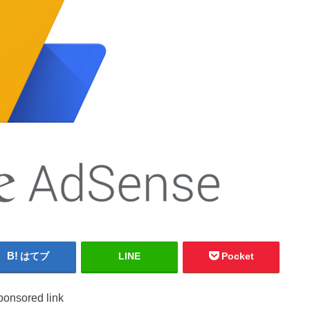
はてブ
LINE
Pocket
ponsored link