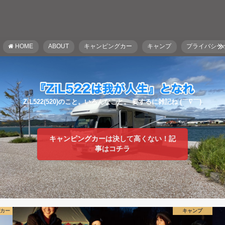
HOME
ABOUT
キャンピングカー
キャンプ
プライバシー
ZiL522(520)のこと。いろんなこと。 要するに雑記ね (￣∇￣)
キャンピングカーは決して高くない！記
事はコチラ
プ
キャンプ