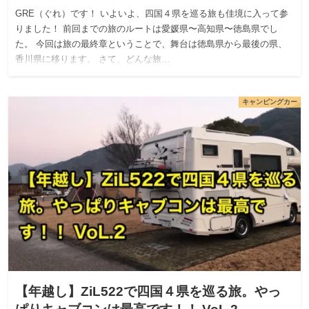
GRE（ぐれ）です！ いよいよ、四国４県を巡る旅も佳境に入って参
りました！ 前回までの旅のルートは愛媛県〜高知県〜徳島県でし
た。 今回は旅の最終章ということで、舞台は徳島県から最後の県、
香川県に移ります。 さて、どんな旅…
キャンピングカー
【年越し】ZiL522で四国４県を巡る旅。やっ