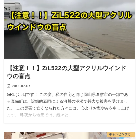
【注意！！】ZiL522の大型アクリルウインド
ウの盲点
2018.07.07
GRE(ぐれ)です！ この度、私の自宅と同じ岡山県倉敷市の一部であ
る真備町は、記録的豪雨による河川の氾濫で甚大な被害を受けまし
た。 この災害で亡くなられた方々には、心よりお悔やみを申し上げ
ます。 昨夜から地元では、続々と…
キャンピングカー