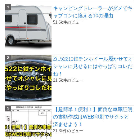
キャンピングトレーラーがダメでキ
ャブコンに換える10の理由
51.6k件のビュー
ZiL522に鉄チンホイール履かせてオ
シャレに見せるにはやっぱりコレだ
ね！
21.5k件のビュー
【超簡単！便利！】面倒な車庫証明
の書類作成はWEB印刷でサクッと
済ませよう！
21.3k件のビュー