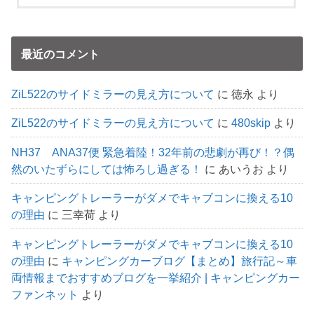
最近のコメント
ZiL522のサイドミラーの見え方について
に
徳永
より
ZiL522のサイドミラーの見え方について
に
480skip
より
NH37 ANA37便 緊急着陸！32年前の悲劇が再び！？偶
然のいたずらにしては怖ろし過ぎる！
に
あいうお
より
キャンピングトレーラーがダメでキャブコンに換える10
の理由
に
三幸荷
より
キャンピングトレーラーがダメでキャブコンに換える10
の理由
に
キャンピングカーブログ【まとめ】旅行記～車
両情報までおすすめブログを一挙紹介 | キャンピングカー
ファンネット
より