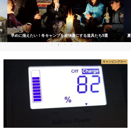
夏のキャンプよりも冬キャンプが絶対オススメな8つの理由
キ
キャンピングカー