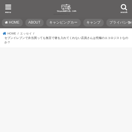
menu
search
HOME
ABOUT
キャンピングカー
キャンプ
プライバシー
HOME
エッセイ
セブンイレブンで弁当買っても無言で箸を入れてくれない店員さんは究極のエコロジストなの
か？