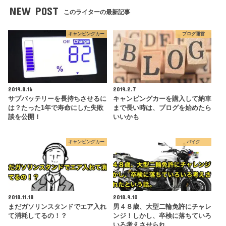
NEW POST
このライターの最新記事
キャンピングカー
ブログ運営
2019.8.16
2019.2.7
サブバッテリーを長持ちさせるに
キャンピングカーを購入して納車
は？たった1年で寿命にした失敗
まで長い時は、ブログを始めたら
談を公開！
いいかも
キャンピングカー
バイク
2018.11.18
2018.9.10
まだガソリンスタンドでエア入れ
男４８歳、大型二輪免許にチャレ
て消耗してるの！？
ンジ！しかし、卒検に落ちていろ
いろ考えさせられ…